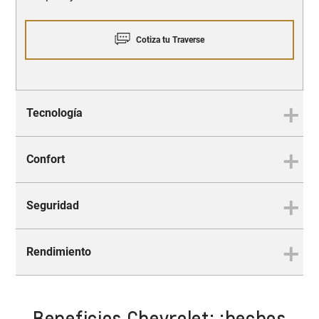
Cotiza tu Traverse
Tecnología
Confort
Innovación que te acompaña
en cada trayecto
Seguridad
Espacio para todo
Rendimiento
Protección integral 360°
Beneficios Chevrolet: ¡hechos
Siempre a la delantera