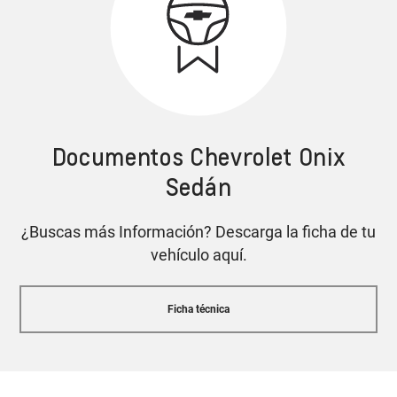
Alerta de punto ciego
Cotiza tu Onix Sedán
Documentos Chevrolet Onix
Tecnología OnStar
Sedán
con asistencia 24/7
¿Buscas más Información? Descarga la ficha de tu
Asistente de parqueo semi-automático
Cotiza tu Onix Sedán
vehículo aquí.
Características y equipamiento pueden variar según
Ficha técnica
la versión.